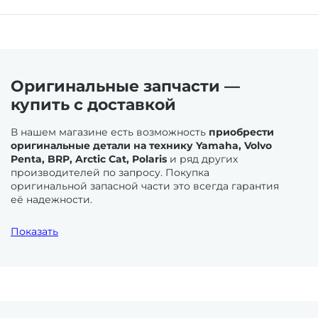
Держатели эхолота
Шатуны
Консоли и тарги
Задняя подвеска
Оригинальные запчасти —
купить с доставкой
Принадлежности для ремонта
Валы
В нашем магазине есть возможность
приобрести
оригинальные детали на технику Yamaha, Volvo
Penta, BRP, Arctic Cat, Polaris
и ряд других
Тележки для надувных лодок
производителей по запросу. Покупка
Запчасти задней подвески
оригинальной запасной части это всегда гарантия
её надежности.
Тенты стояночные
Амортизаторы
Лодочные моторы
. Выхлопная система и система
Показать
управления нуждаются в своевременной починке
и обслуживании. Ресурс силовых агрегатов
Транцевые колеса
подвесного типа не велик. Части системы подачи
Ролики (катки) задней подвески
топлива и системы охлаждения востребованы
и на стационарных и на подвесных ДВС.
Трапы
Поддержание работоспособности требует
Склизы для снегоходов