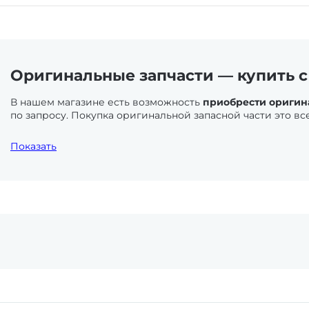
Оригинальные запчасти — купить с
В нашем магазине есть возможность
приобрести оригинал
по запросу. Покупка оригинальной запасной части это вс
Лодочные моторы
. Выхлопная система и система управ
Показать
не велик. Части системы подачи топлива и системы охл
внимания и ухода. Здесь же большую роль играют жидкос
Снегоходы
. Система охлаждения должна вовремя обслужи
связанные с эксплуатацией техники требуют внимание от
Кэт и Ямаха Викинг особенно часто фигурирует в заказа
режим эксплуатации. Если это личное прогулочно-развлек
в аренду — другое. Тормозная система и система пуска
Квадроциклы и мотовездеходы.
В целом это одно и тож
Вне зависимости от мощности и деталей оформления, вс
в чистке, использовании качественных жидкостей. Состо
выходит из строя со временем. Вопрос замены здесь не 