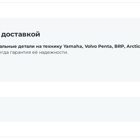
 доставкой
ьные детали на технику Yamaha, Volvo Penta, BRP, Arctic 
егда гарантия её надежности.
ления нуждаются в своевременной починке и обслуживании.
аждения востребованы и на стационарных и на подвесных 
ти, масла, фильтра. Элементы системы ДВС часто предпочти
ваться так как влияет на общий ресурс силового агрегата
 владельца. Особенно неприятно встать где-нибудь в снег
х оригинальных запасных частей. Выбирая между аналогом 
ательное ТС, это одно. Если вы охотник, егерь, или снего
 ДВС будет требовать внимания владельца при интенсивном
е транспортное средство, которое различается необходимо
я техника этого вида нуждается в своевременном ремонте
яние радиатора любой техники влияет на общий ресурс си
столь острый, однако родные покупаются часто. Реже идет 