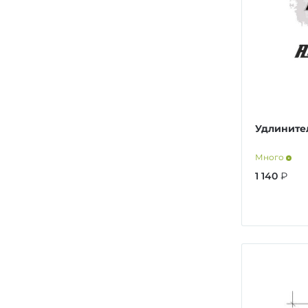
Удлинител
Много
1 140
₽