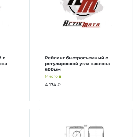
 с
Рейлинг быстросъемный с
она
регулировкой угла наклона
600мм
Много
4 174
₽