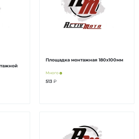
Площадка монтажная 180x100мм
нтажной
Много
513
₽