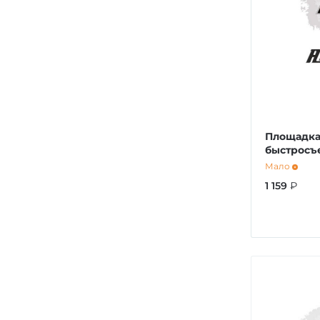
Площадка
быстросъ
Мало
1 159
₽