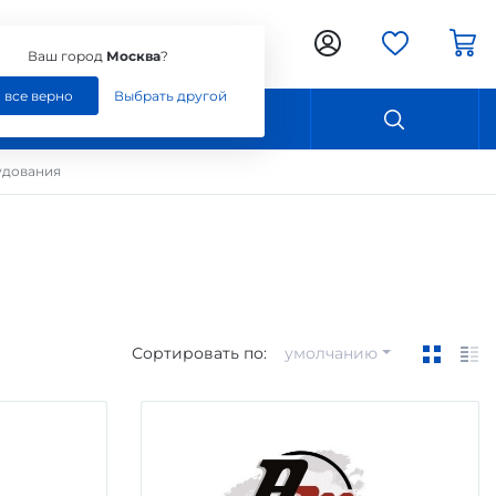
Ваш город:
Москва
Ваш город
Москва
?
, все верно
Выбрать другой
Контакты
удования
Сортировать по:
умолчанию