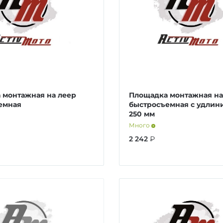
 монтажная на леер
Площадка монтажная на
емная
быстросъемная с удлин
250 мм
Много
2 242
₽