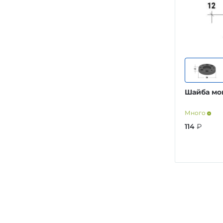
Шайба мо
Много
114
₽