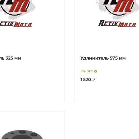
ь 325 мм
Удлинитель 575 мм
Много
1 520
₽