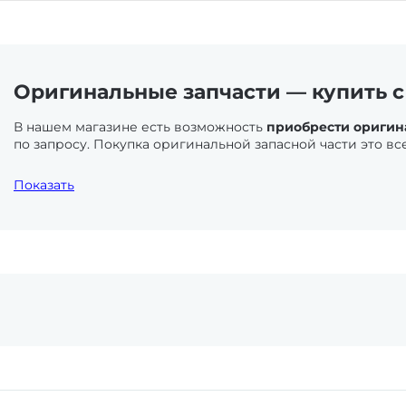
Оригинальные запчасти — купить с
В нашем магазине есть возможность
приобрести оригинал
по запросу. Покупка оригинальной запасной части это вс
Лодочные моторы
. Выхлопная система и система управ
Показать
не велик. Части системы подачи топлива и системы охл
внимания и ухода. Здесь же большую роль играют жидкос
Снегоходы
. Система охлаждения должна вовремя обслужи
связанные с эксплуатацией техники требуют внимание от
Кэт и Ямаха Викинг особенно часто фигурирует в заказа
режим эксплуатации. Если это личное прогулочно-развлек
в аренду — другое. Тормозная система и система пуска
Квадроциклы и мотовездеходы.
В целом это одно и тож
Вне зависимости от мощности и деталей оформления, вс
в чистке, использовании качественных жидкостей. Состо
выходит из строя со временем. Вопрос замены здесь не 