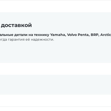
 доставкой
ьные детали на технику Yamaha, Volvo Penta, BRP, Arctic 
егда гарантия её надежности.
ления нуждаются в своевременной починке и обслуживании.
аждения востребованы и на стационарных и на подвесных 
ти, масла, фильтра. Элементы системы ДВС часто предпочти
ваться так как влияет на общий ресурс силового агрегата
 владельца. Особенно неприятно встать где-нибудь в снег
х оригинальных запасных частей. Выбирая между аналогом 
ательное ТС, это одно. Если вы охотник, егерь, или снего
 ДВС будет требовать внимания владельца при интенсивном
е транспортное средство, которое различается необходимо
я техника этого вида нуждается в своевременном ремонте
яние радиатора любой техники влияет на общий ресурс си
столь острый, однако родные покупаются часто. Реже идет 