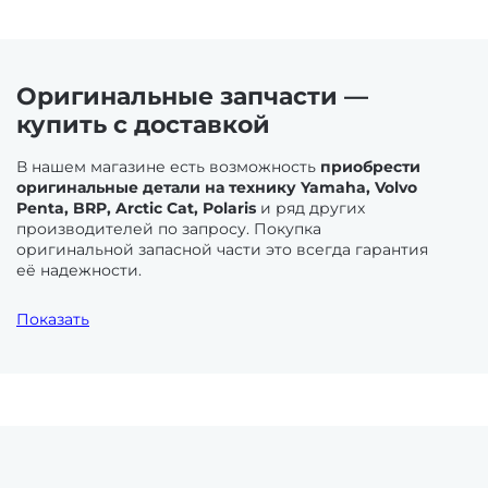
Держатели эхолота
Шатуны
Оригинальные запчасти —
Консоли и тарги
купить с доставкой
Задняя подвеска
В нашем магазине есть возможность
приобрести
Принадлежности для ремонта
оригинальные детали на технику Yamaha, Volvo
Валы
Penta, BRP, Arctic Cat, Polaris
и ряд других
производителей по запросу. Покупка
Тележки для надувных лодок
оригинальной запасной части это всегда гарантия
Запчасти задней подвески
её надежности.
Лодочные моторы
. Выхлопная система и система
Тенты стояночные
Показать
управления нуждаются в своевременной починке
Амортизаторы
и обслуживании. Ресурс силовых агрегатов
подвесного типа не велик. Части системы подачи
Транцевые колеса
топлива и системы охлаждения востребованы
Ролики (катки) задней подвески
и на стационарных и на подвесных ДВС.
Поддержание работоспособности требует
внимания и ухода. Здесь же большую роль играют
Трапы
жидкости, масла, фильтра. Элементы системы
Склизы для снегоходов