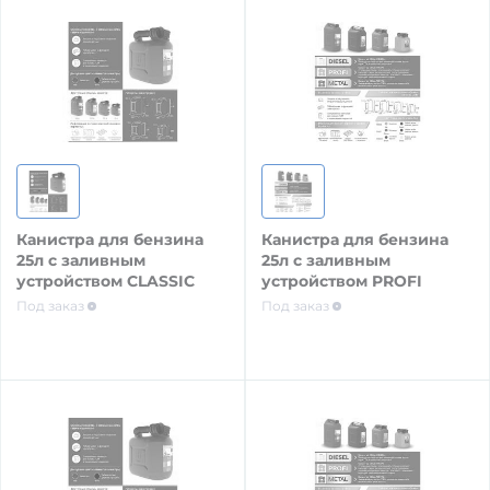
Двигатель
Уход за двигателем
Игольчатые подшипники
Мебель судовая
Инструмент
Сиденья
Канистра для бензина
Канистра для бензина
Коленчатые валы
25л с заливным
25л с заливным
Стойки сидений, подложки
устройством CLASSIC
устройством PROFI
Под заказ
Под заказ
Опоры (подушки) двигателя
Стойки столешниц
Подшипники коленчатого вала
Столешницы
Прокладки двигателя