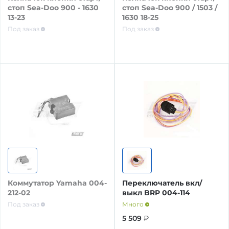
Принадлежности для транспортировки,
Запчасти коленвала
стоп Sea-Doo 900 - 1630
стоп Sea-Doo 900 / 1503 /
хранения, обслуживания
Контроль аккумуляторных батарей
13-23
1630 18-25
Под заказ
Под заказ
Опоры, подушки двигателя
Сани-волокуши для снегоходов
Крепление аккумуляторных батарей
Поршневые кольца
Защита днища
Панели переключателей
Поршни
Аксессуары
Переключатели
Прокладки
Впускная система
Переключатели и клеммы аккумуляторных
батарей
Шатуны
Впускные патрубки
Коммутатор Yamaha 004-
Переключатель вкл/
Предохранители
212-02
выкл BRP 004-114
Запчасти ГРМ
Под заказ
Много
Лепестковые клапаны
5 509
₽
Провода