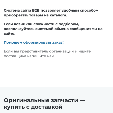
Держатели эхолота
Система сайта B2B позволяет удобным способом
Шатуны
приобретать товары из каталога.
Консоли и тарги
Если возникли сложности с подбором,
воспользуйтесь системой обмена сообщениями на
Задняя подвеска
сайте.
Принадлежности для ремонта
Поможем сформировать заказ!
Валы
Если вы представитель организации и ищите
поставщика напишите нам.
Тележки для надувных лодок
Запчасти задней подвески
Тенты стояночные
Амортизаторы
Транцевые колеса
Ролики (катки) задней подвески
Оригинальные запчасти —
купить с доставкой
Трапы
Склизы для снегоходов