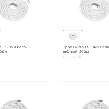
мм бело-
Трос LUPES LS 10мм бело
200м
жёлтый_200м
Под заказ