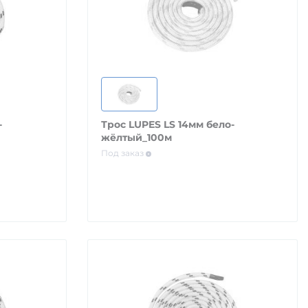
-
Трос LUPES LS 14мм бело-
жёлтый_100м
Под заказ