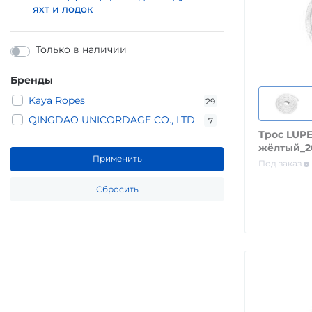
яхт и лодок
Только в наличии
Бренды
Kaya Ropes
29
QINGDAO UNICORDAGE CO., LTD
7
Трос LUPES LS 8
жёлтый_
Применить
Под заказ
Сбросить