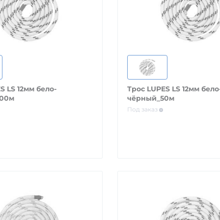
S LS 12мм бело-
Трос LUPES LS 12мм бело
200м
чёрный_50м
Под заказ