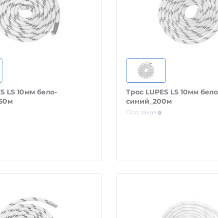
S LS 10мм бело-
Трос LUPES LS 10мм бело
50м
синий_200м
Под заказ