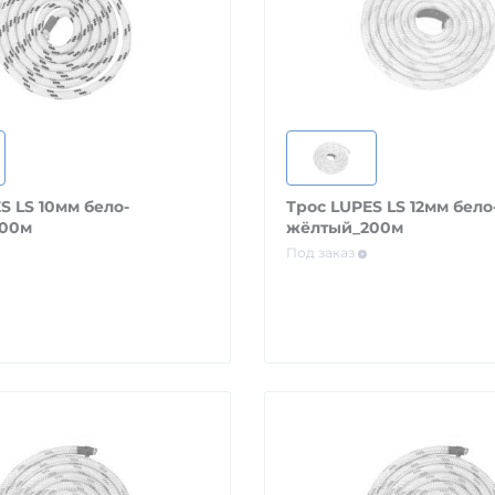
S LS 10мм бело-
Трос LUPES LS 12мм бело
200м
жёлтый_200м
Под заказ