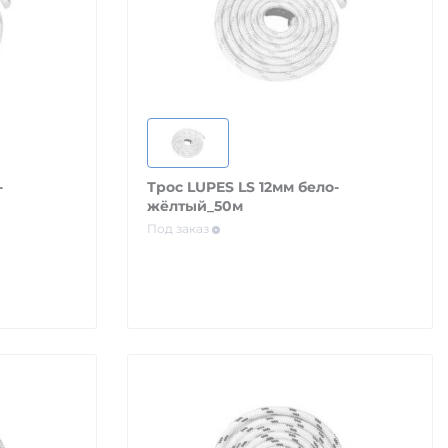
-
Трос LUPES LS 12мм бело-
жёлтый_50м
Под заказ