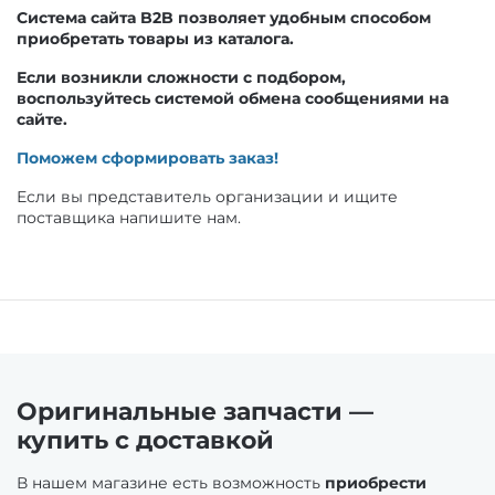
Морская акустика и аксессуары
Система сайта B2B позволяет удобным способом
приобретать товары из каталога.
Прочие запчасти двигателя
Влагозащищенные боксы для магнитол
Если возникли сложности с подбором,
воспользуйтесь системой обмена сообщениями на
сайте.
Сальники
Влагозащищенные динамики
Поможем сформировать заказ!
Щеки коленчатого вала
Если вы представитель организации и ищите
Оборудование для надувных лодок
поставщика напишите нам.
Цилиндры
Принадлежности для монтажа доп.
оборудования на баллон
Гильзы
Аксессуары для надувных лодок
Оригинальные запчасти —
Поршневые кольца
купить с доставкой
Воздушные клапаны
Поршни
В нашем магазине есть возможность
приобрести